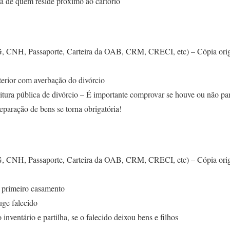
a de quem reside próximo ao cartório
G, CNH, Passaporte, Carteira da OAB, CRM, CRECI, etc) – Cópia origi
terior com averbação do divórcio
itura pública de divórcio – É importante comprovar se houve ou não par
eparação de bens se torna obrigatória!
G, CNH, Passaporte, Carteira da OAB, CRM, CRECI, etc) – Cópia origi
 primeiro casamento
uge falecido
nventário e partilha, se o falecido deixou bens e filhos