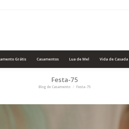
samento Grátis
Casamentos
Lua de Mel
Vida de Casada
Festa-75
Você está aqui
Blog de Casamento
Festa-75