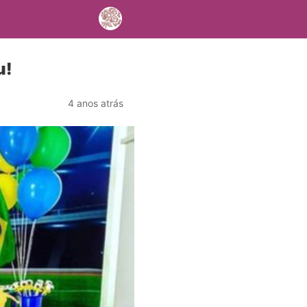
u!
4 anos atrás