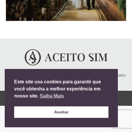
Todos os direitos reservados 2012-2024 |
Blog de Casamento
| Aceito
Sim
Este site usa cookies para garantir que
Useful Links
você obtenha a melhor experiência em
nosso site.
Saiba Mais
Vá para versão mobile
Aceitar