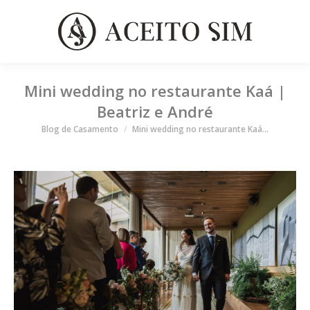
Mini wedding no restaurante Kaá |
Beatriz e André
Você está aqui
Blog de Casamento
Mini wedding no restaurante Kaá…