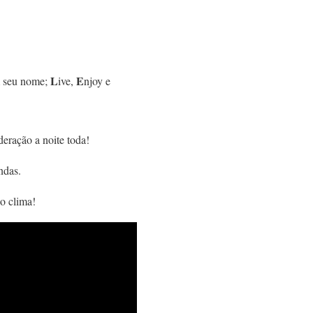
L
E
m seu nome;
ive,
njoy e
eração a noite toda!
ndas.
o clima!