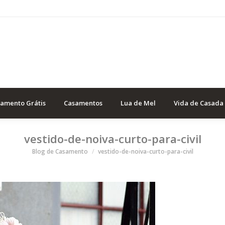
samento Grátis
Casamentos
Lua de Mel
Vida de Casada
vestido-de-noiva-curto-para-civil
Você está aqui
Blog de Casamento
vestido-de-noiva-curto-para-civil