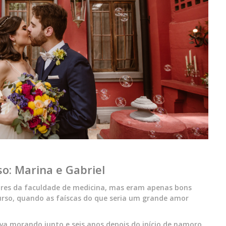
o: Marina e Gabriel
ores da faculdade de medicina, mas eram apenas bons
urso, quando as faíscas do que seria um grande amor
ava morando junto e seis anos depois do início de namoro,