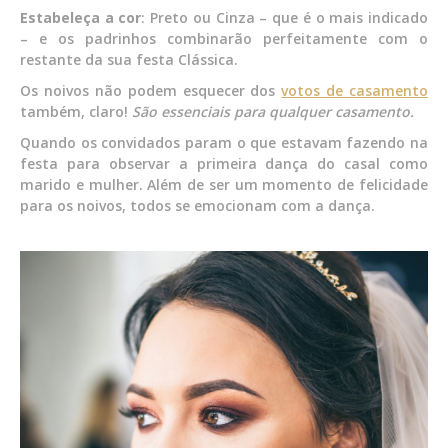
Estabeleça a cor
: Preto ou Cinza – que é o mais indicado
– e os padrinhos combinarão perfeitamente com o
restante da sua festa Clássica.
Os noivos não podem esquecer dos
votos de casamento
também, claro!
São essenciais para qualquer casamento.
Quando os convidados param o que estavam fazendo na
festa para observar a primeira dança do casal como
marido e mulher. Além de ser um momento de felicidade
para os noivos, todos se emocionam com a dança.