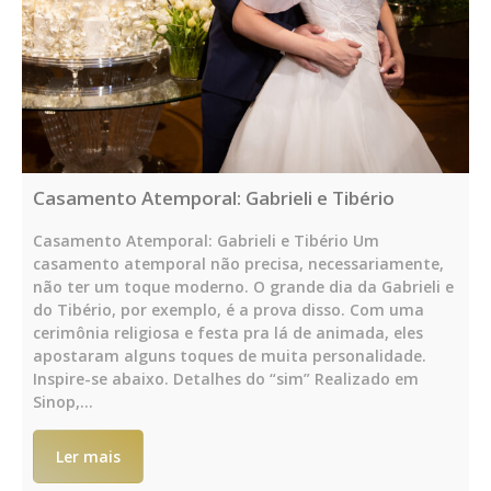
Casamento Atemporal: Gabrieli e Tibério
Casamento Atemporal: Gabrieli e Tibério Um
casamento atemporal não precisa, necessariamente,
não ter um toque moderno. O grande dia da Gabrieli e
do Tibério, por exemplo, é a prova disso. Com uma
cerimônia religiosa e festa pra lá de animada, eles
apostaram alguns toques de muita personalidade.
Inspire-se abaixo. Detalhes do “sim” Realizado em
Sinop,…
Ler mais