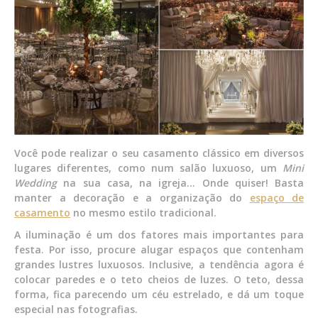
Você pode realizar o seu casamento clássico em diversos
lugares diferentes, como num salão luxuoso, um
Mini
Wedding
na sua casa, na igreja… Onde quiser! Basta
manter a decoração e a organização do
espaço de
casamento
no mesmo estilo tradicional.
A iluminação é um dos fatores mais importantes para
festa. Por isso, procure alugar espaços que contenham
grandes lustres luxuosos. Inclusive, a tendência agora é
colocar paredes e o teto cheios de luzes. O teto, dessa
forma, fica parecendo um céu estrelado, e dá um toque
especial nas fotografias.