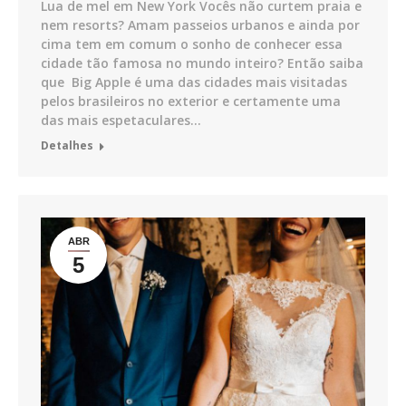
Lua de mel em New York Vocês não curtem praia e
nem resorts? Amam passeios urbanos e ainda por
cima tem em comum o sonho de conhecer essa
cidade tão famosa no mundo inteiro? Então saiba
que Big Apple é uma das cidades mais visitadas
pelos brasileiros no exterior e certamente uma
das mais espetaculares…
Detalhes
ABR
5