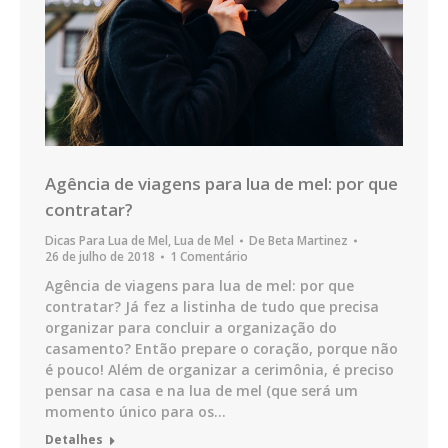
Agência de viagens para lua de mel: por que
contratar?
Dicas Para Lua de Mel
,
Lua de Mel
De
Beta Martinez
26 de julho de 2018
1 Comentário
Agência de viagens para lua de mel: por que
contratar? Já fez a listinha de tudo que precisa
organizar para concluir a organização do
casamento? Então prepare o coração, porque não
é pouco! Além de organizar a cerimônia, é preciso
pensar na casa e na lua de mel (que será um
momento único para os…
Detalhes