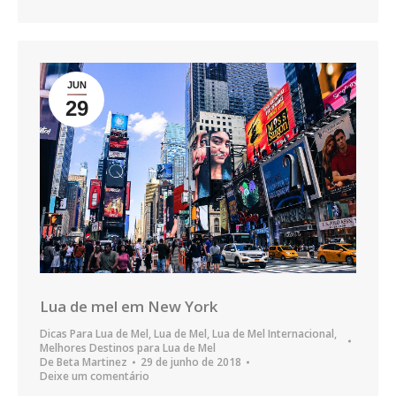
JUN
29
Lua de mel em New York
Dicas Para Lua de Mel
,
Lua de Mel
,
Lua de Mel Internacional
,
Melhores Destinos para Lua de Mel
De
Beta Martinez
29 de junho de 2018
Deixe um comentário