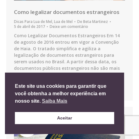
Como legalizar documentos estrangeiros
Dicas Para Lua de Mel
,
Lua de Mel
De
Beta Martinez
5 de abril de 2017
Deixe um comentário
Como Legalizar Documentos Estrangeiros Em 14
de agosto de 2016 entrou em vigor a Convenção
de Haia. O tratado simplifica e agiliza a
legalização de documentos estrangeiros para
serem usados no Brasil. A partir dessa data, os
documentos públicos estrangeiros não são mais
legalizados pelos Consulado do Brasil no país de
origem e passam a ser legalizados…
Este site usa cookies para garantir que
Detalhes
você obtenha a melhor experiência em
nosso site.
Saiba Mais
Aceitar
JAN
5