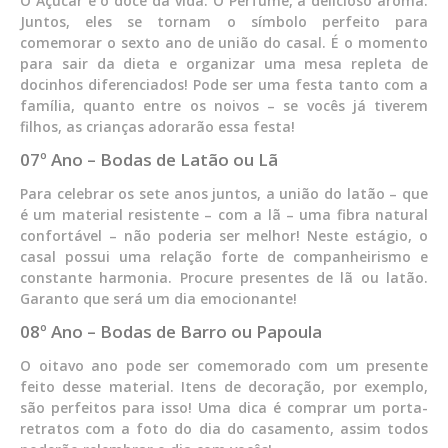
O Açúcar é o doce da vida. O Perfume, a delicioso aroma.
Juntos, eles se tornam o símbolo perfeito para
comemorar o sexto ano de união do casal. É o momento
para sair da dieta e organizar uma mesa repleta de
docinhos diferenciados! Pode ser uma festa tanto com a
família, quanto entre os noivos – se vocês já tiverem
filhos, as crianças adorarão essa festa!
07º Ano – Bodas de Latão ou Lã
Para celebrar os sete anos juntos, a união do latão – que
é um material resistente – com a lã – uma fibra natural
confortável – não poderia ser melhor! Neste estágio, o
casal possui uma relação forte de companheirismo e
constante harmonia. Procure presentes de lã ou latão.
Garanto que será um dia emocionante!
08º Ano – Bodas de Barro ou Papoula
O oitavo ano pode ser comemorado com um presente
feito desse material. Itens de decoração, por exemplo,
são perfeitos para isso! Uma dica é comprar um porta-
retratos com a foto do dia do casamento, assim todos