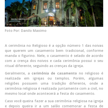
Foto Por: Danilo Maximo
A cerimônia no Religioso é a opção número 1 das noivas
que querem um casamento bem tradicional, conforme
manda o figurino. Nele, o casamento é selado de acordo
com a crença dos noivos e cada cerimônia possui o seu
ritual diferente, seguindo as crenças da igreja.
Geralmente, a
cerimônia de casamento
no religioso é
realizada em igrejas ou templos. Porém, algumas
religiões possuem uma tradição diferente, onde a
cerimônia religiosa é realizada juntamente com a civil, no
mesmo local onde acontecerá a festa do casamento.
Caso você queira fazer a sua cerimônia religiosa na igreja
e depois queira ir a um salão comemorar a festa de