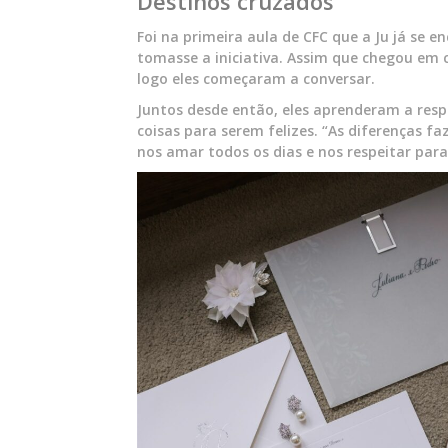
Destinos cruzados
Foi na primeira aula de CFC que a Ju já se 
tomasse a iniciativa. Assim que chegou e
logo eles começaram a conversar.
Juntos desde então, eles aprenderam a res
coisas para serem felizes. “As diferenças 
nos amar todos os dias e nos respeitar para