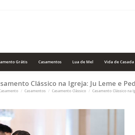
samento Grátis
Casamentos
Lua de Mel
Vida de Casada
samento Clássico na Igreja: Ju Leme e Pe
á aqui
 Casamento
Casamentos
Casamento Clássico
Casamento Clássico na Ig