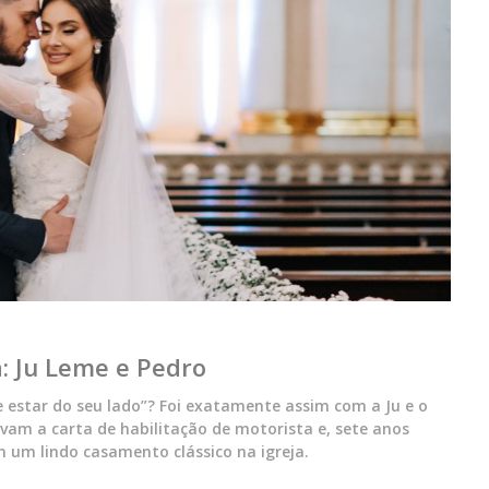
a: Ju Leme e Pedro
estar do seu lado”? Foi exatamente assim com a Ju e o
vam a carta de habilitação de motorista e, sete anos
m um lindo casamento clássico na igreja.