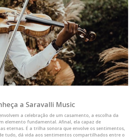
heça a Saravalli Music
envolvem a celebração de um casamento, a escolha da
m elemento fundamental. Afinal, ela capaz de
eternas. É a trilha sonora que envolve os sentimentos,
e tudo, dá vida aos sentimentos compartilhados entre o