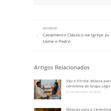
Veja
ANTERIOR
os
Casamento Clássico na Igreja: Ju
Posts
Post
Leme e Pedro
Anterior:
Artigos Relacionados
Véu e Vitrola: Música par
cerimônia do Grupo Legit
27 de setembro de 2024
Músicas para a Cerimônia