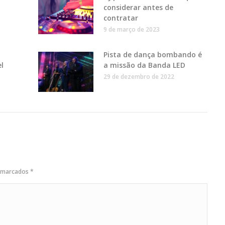
considerar antes de
contratar
9 de março de 2023
Pista de dança bombando é
l
a missão da Banda LED
29 de dezembro de 2022
o marcados
*