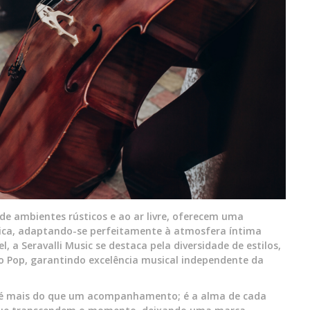
 de ambientes rústicos e ao ar livre, oferecem uma
ntica, adaptando-se perfeitamente à atmosfera íntima
, a Seravalli Music se destaca pela diversidade de estilos,
do Pop, garantindo excelência musical independente da
a é mais do que um acompanhamento; é a alma de cada