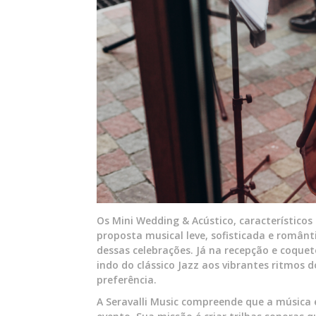
Os Mini Wedding & Acústico, característicos
proposta musical leve, sofisticada e româ
dessas celebrações. Já na recepção e coquetel
indo do clássico Jazz aos vibrantes ritmos 
preferência.
A Seravalli Music compreende que a músic