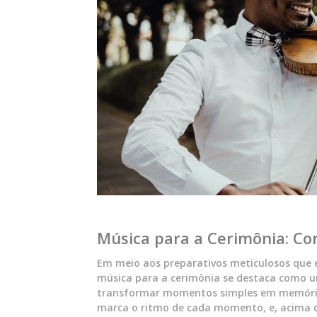
Música para a Cerimônia: Con
Em meio aos preparativos meticulosos que 
música para a cerimônia se destaca como u
transformar momentos simples em memórias 
marca o ritmo de cada momento, e, acima d