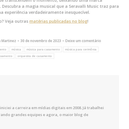
s que transcendem o momento, deixando uma marca
. Descubra a magia musical que a Seravalli Music traz para
a experiência verdadeiramente inesquecível.
o? Veja outras
matérias publicadas no blog
!
a Martinez
30 de novembro de 2023
Deixe um comentário
mento
música
música para casamento
música para cerimônia
asamento
orquestra de casamento
iniciei a carreira em mídias digitais em 2008. Já trabalhei
rando grandes equipes e agora, o maior blog de