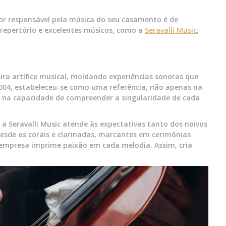
or responsável pela música do seu casamento é de
repertório e excelentes músicos, como a
Seravalli Music
,
ra artífice musical, moldando experiências sonoras que
04, estabeleceu-se como uma referência, não apenas na
 na capacidade de compreender a singularidade de cada
 Seravalli Music atende às expectativas tanto dos noivos
esde os corais e clarinadas, marcantes em cerimônias
a empresa imprime paixão em cada melodia. Assim, cria