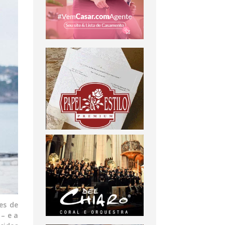
es de
– e a