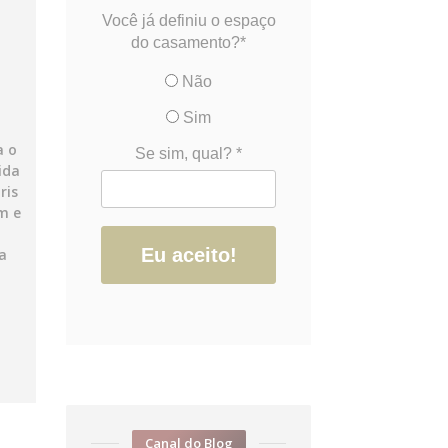
Você já definiu o espaço
do casamento?*
Não
Sim
a o
Se sim, qual? *
ida
ris
m e
Eu aceito!
a
Canal do Blog