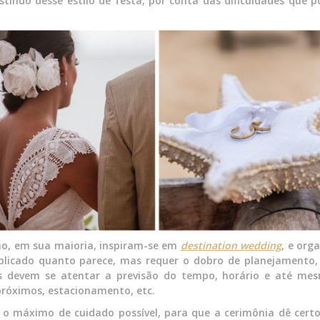
tindo desse estilo de festa, por conta das dificuldades que 
no, em sua maioria, inspiram-se em
destination wedding
, e org
licado quanto parece, mas requer o dobro de planejamento, 
os devem se atentar a previsão do tempo, horário e até me
próximos, estacionamento, etc.
 o máximo de cuidado possível, para que a cerimônia dê certo