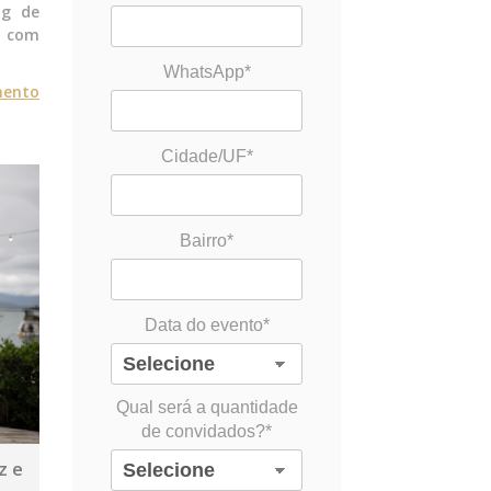
og de
r com
WhatsApp*
mento
Cidade/UF*
Bairro*
Data do evento*
Qual será a quantidade
de convidados?*
z e