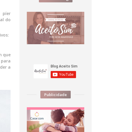
 píer
al do
ivos:
m que
 para
rder a
Publicidade