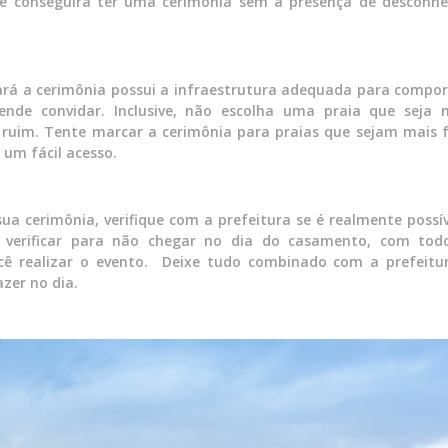
cê conseguirá ter uma cerimônia sem a presença de desconhe
ará a cerimônia possui a infraestrutura adequada para compor
nde convidar. Inclusive, não escolha uma praia que seja 
ruim. Tente marcar a cerimônia para praias que sejam mais f
 um fácil acesso.
sua cerimônia, verifique com a prefeitura se é realmente possí
 verificar para não chegar no dia do casamento, com tod
cê realizar o evento. Deixe tudo combinado com a prefeitu
azer no dia.