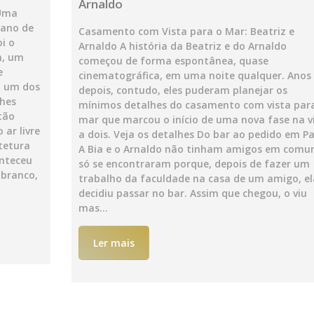
Arnaldo
 Uma
pano de
Casamento com Vista para o Mar: Beatriz e
i o
Arnaldo A história da Beatriz e do Arnaldo
n, um
começou de forma espontânea, quase
e
cinematográfica, em uma noite qualquer. Anos
o um dos
depois, contudo, eles puderam planejar os
lhes
mínimos detalhes do casamento com vista par
tão
mar que marcou o início de uma nova fase na v
 ar livre
a dois. Veja os detalhes Do bar ao pedido em Pa
tetura
A Bia e o Arnaldo não tinham amigos em comu
onteceu
só se encontraram porque, depois de fazer um
 branco,
trabalho da faculdade na casa de um amigo, el
decidiu passar no bar. Assim que chegou, o viu
mas…
Ler mais