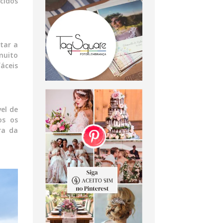
cidos
tar a
muito
áceis
vel de
os os
ra da