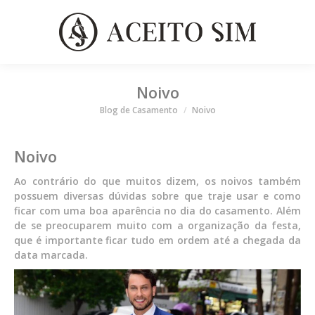
Noivo
Você está aqui
Blog de Casamento
Noivo
Noivo
Ao contrário do que muitos dizem, os noivos também
possuem diversas dúvidas sobre que traje usar e como
ficar com uma boa aparência no dia do casamento. Além
de se preocuparem muito com a organização da festa,
que é importante ficar tudo em ordem até a chegada da
data marcada.