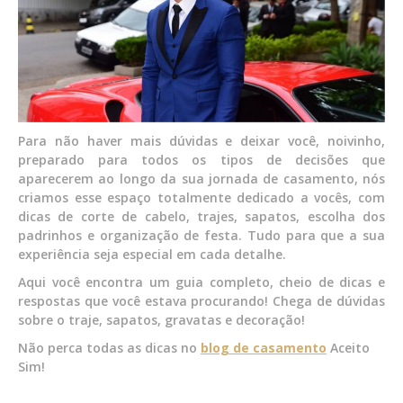
Para não haver mais dúvidas e deixar você, noivinho,
preparado para todos os tipos de decisões que
aparecerem ao longo da sua jornada de casamento, nós
criamos esse espaço totalmente dedicado a vocês, com
dicas de corte de cabelo, trajes, sapatos, escolha dos
padrinhos e organização de festa. Tudo para que a sua
experiência seja especial em cada detalhe.
Aqui você encontra um guia completo, cheio de dicas e
respostas que você estava procurando! Chega de dúvidas
sobre o traje, sapatos, gravatas e decoração!
Não perca todas as dicas no
blog de casamento
Aceito
Sim!