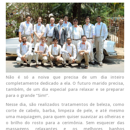
Não é só a noiva que precisa de um dia inteiro
completamente dedicado a ela. O futuro marido precisa,
também, de um dia especial para relaxar e se preparar
para o grande “Sim!”.
Nesse dia, são realizados tratamentos de beleza, como
corte de cabelo, barba, limpeza de pele, e até mesmo
uma maquiagem, para quem quiser suavizar as olheiras e
o brilho do rosto para a cerimônia. Sem esquecer das
massagens relaxantes e os melhores banhos