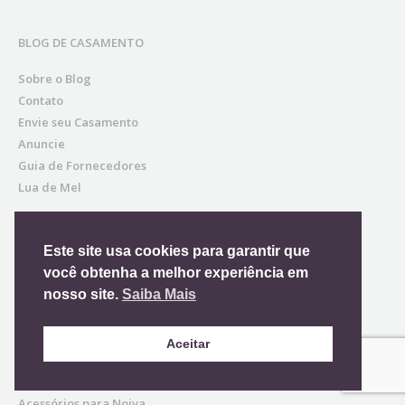
BLOG DE CASAMENTO
Sobre o Blog
Contato
Envie seu Casamento
Anuncie
Guia de Fornecedores
Lua de Mel
Este site usa cookies para garantir que
NOIVA
você obtenha a melhor experiência em
Vestido de Noiva
nosso site.
Saiba Mais
Penteado de Noiva
Beleza da Noiva
Aceitar
Buque de Noiva
Sapato da Noiva
Acessórios para Noiva