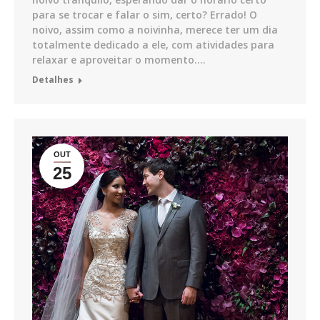
para se trocar e falar o sim, certo? Errado! O
noivo, assim como a noivinha, merece ter um dia
totalmente dedicado a ele, com atividades para
relaxar e aproveitar o momento.…
Detalhes
OUT
25