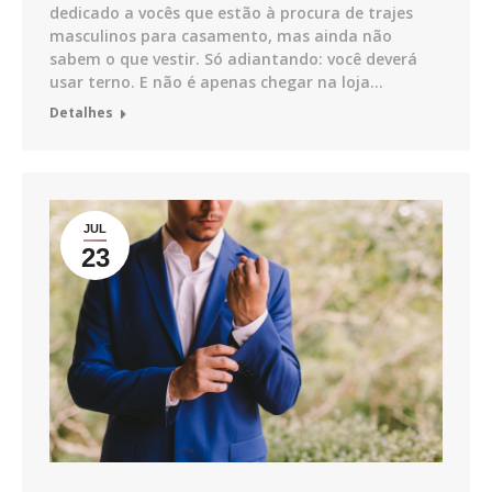
dedicado a vocês que estão à procura de trajes
masculinos para casamento, mas ainda não
sabem o que vestir. Só adiantando: você deverá
usar terno. E não é apenas chegar na loja…
Detalhes
JUL
23