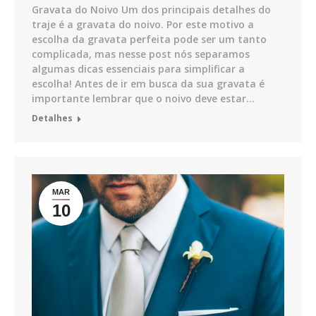
Gravata do Noivo Um dos principais detalhes do
traje é a gravata do noivo. Por este motivo a
escolha da gravata perfeita pode ser um tanto
complicada, mas nesse post nós separamos
algumas dicas essenciais para simplificar a
escolha! Antes de ir em busca da sua gravata é
importante lembrar que o noivo deve estar…
Detalhes
MAR
10