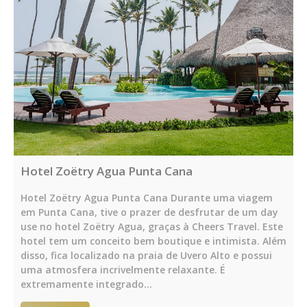
Hotel Zoëtry Agua Punta Cana
Hotel Zoëtry Agua Punta Cana Durante uma viagem
em Punta Cana, tive o prazer de desfrutar de um day
use no hotel Zoëtry Agua, graças à Cheers Travel. Este
hotel tem um conceito bem boutique e intimista. Além
disso, fica localizado na praia de Uvero Alto e possui
uma atmosfera incrivelmente relaxante. É
extremamente integrado…