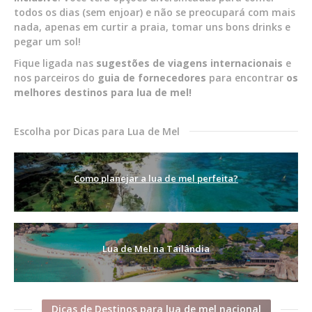
todos os dias (sem enjoar) e não se preocupará com mais
nada, apenas em curtir a praia, tomar uns bons drinks e
pegar um sol!
Fique ligada nas
sugestões de viagens internacionais
e
nos parceiros do
guia de fornecedores
para encontrar
os
melhores destinos
para lua de mel!
Escolha por Dicas para Lua de Mel
Como planejar a lua de mel perfeita?
Lua de Mel na Tailândia
Dicas de Destinos para lua de mel nacional