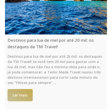
Destinos para lua de mel por até 20 mil: os
destaques da TM Travel!
Destinos para lua de mel por até 20 mil: os destaques
da TM Travel! Se você tem 20 mil para gastar com a
lua de mel, mas não faz a mínima ideia para onde ir,
já pode comemorar: a Tailor Made Travel reuniu três
destinos internacionais para curtir cada minuto do
seu “Felizes para sempre”.…
Ler mais