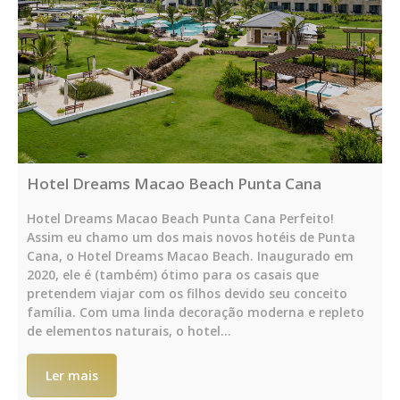
Hotel Dreams Macao Beach Punta Cana
Hotel Dreams Macao Beach Punta Cana Perfeito!
Assim eu chamo um dos mais novos hotéis de Punta
Cana, o Hotel Dreams Macao Beach. Inaugurado em
2020, ele é (também) ótimo para os casais que
pretendem viajar com os filhos devido seu conceito
família. Com uma linda decoração moderna e repleto
de elementos naturais, o hotel…
Ler mais