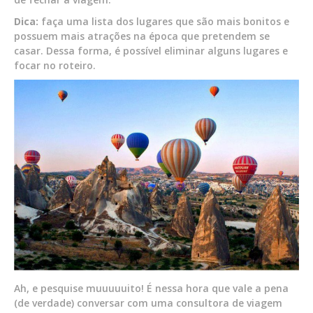
Dica:
faça uma lista dos lugares que são mais bonitos e
possuem mais atrações na época que pretendem se
casar. Dessa forma, é possível eliminar alguns lugares e
focar no roteiro.
Ah, e pesquise muuuuuito! É nessa hora que vale a pena
(de verdade) conversar com uma consultora de viagem