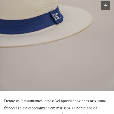
Dentre os 9 restaurantes, é possível apreciar cozinhas mexicanas,
francesas e até especializada em mariscos. O ponto alto da