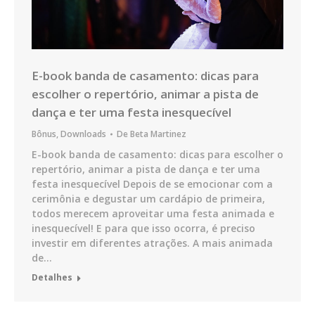
E-book banda de casamento: dicas para
escolher o repertório, animar a pista de
dança e ter uma festa inesquecível
Bônus
,
Downloads
De
Beta Martinez
E-book banda de casamento: dicas para escolher o
repertório, animar a pista de dança e ter uma
festa inesquecível Depois de se emocionar com a
cerimônia e degustar um cardápio de primeira,
todos merecem aproveitar uma festa animada e
inesquecível! E para que isso ocorra, é preciso
investir em diferentes atrações. A mais animada
de…
Detalhes