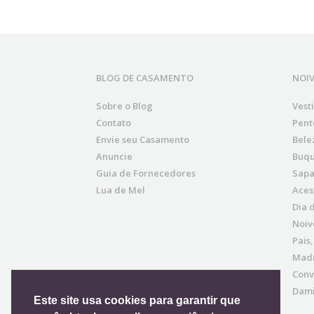
BLOG DE CASAMENTO
NOI
Sobre o Blog
Vest
Contato
Pent
Envie seu Casamento
Bele
Anuncie
Buqu
Guia de Fornecedores
Sapa
Lua de Mel
Aces
Dia 
Noiv
Pais
Madr
Conv
Dami
Este site usa cookies para garantir que