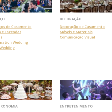
AÇO
DECORAÇÃO
ços de Casamento
Decoração de Casamento
s e Fazendas
Móveis e Materiais
is
Comunicação Visual
ination Wedding
 Wedding
TRONOMIA
ENTRETENIMENTO