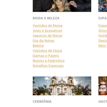
ESP
MODA E BELEZA
Espa
Vestidos de Noiva
Sítio
Joias e Acessórios
Hoté
Sapatos de Noiva
Dest
Dia da Noiva
Mini
Beleza
Vestidos de Festa
Damas e Pajens
Noivos e Padrinhos
Detalhes Especiais
CERIMÔNIA
GAS