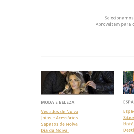
Selecionamos 
Aproveitem para c
ESP
MODA E BELEZA
Espa
Vestidos de Noiva
Sítio
Joias e Acessórios
Hoté
Sapatos de Noiva
Dest
Dia da Noiva