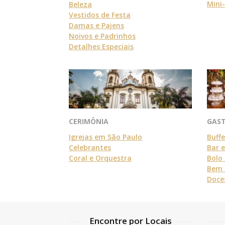
Mini
Beleza
Vestidos de Festa
Damas e Pajens
Noivos e Padrinhos
Detalhes Especiais
CERIMÔNIA
GAS
Igrejas em São Paulo
Buff
Celebrantes
Bar 
Coral e Orquestra
Bolo
Bem 
Doce
Encontre por Locais