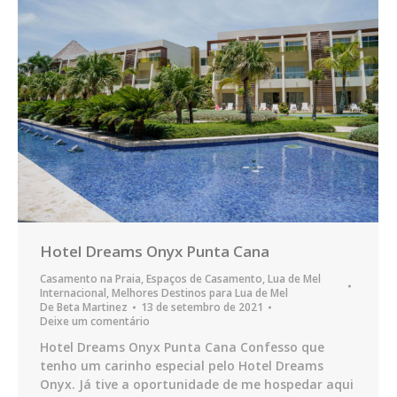
Hotel Dreams Onyx Punta Cana
Casamento na Praia
,
Espaços de Casamento
,
Lua de Mel
Internacional
,
Melhores Destinos para Lua de Mel
De
Beta Martinez
13 de setembro de 2021
Deixe um comentário
Hotel Dreams Onyx Punta Cana Confesso que
tenho um carinho especial pelo Hotel Dreams
Onyx. Já tive a oportunidade de me hospedar aqui