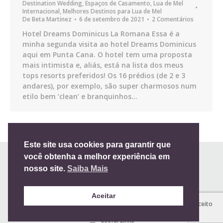
Destination Wedding
,
Espaços de Casamento
,
Lua de Mel
Internacional
,
Melhores Destinos para Lua de Mel
De
Beta Martinez
6 de setembro de 2021
2 Comentários
Hotel Dreams Dominicus La Romana Essa é a
minha segunda visita ao hotel Dreams Dominicus
aqui em Punta Cana. O hotel tem uma proposta
mais intimista e, aliás, está na lista dos meus
tops resorts preferidos! Os 16 prédios (de 2 e 3
andares), por exemplo, são super charmosos num
etilo bem ‘clean’ e branquinhos…
Este site usa cookies para garantir que
você obtenha a melhor experiência em
nosso site.
Saiba Mais
Aceitar
Todos os direitos reservados 2012-2024 |
Blog de Casamento
| Aceito
Sim
Useful Links