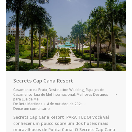
Secrets Cap Cana Resort
Casamento na Praia
,
Destination Wedding
,
Espaços de
Casamento
,
Lua de Mel Internacional
,
Melhores Destinos
para Lua de Mel
De
Beta Martinez
4 de outubro de 2021
Deixe um comentário
Secrets Cap Cana Resort PARA TUDO! Você vai
conhecer um pouco sobre um dos hotéis mais
maravilhosos de Punta Cana! O Secrets Cap Cana