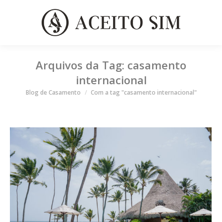
Arquivos da Tag:
casamento
internacional
Você está aqui
Blog de Casamento
Com a tag "casamento internacional"