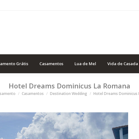
samento Grátis
Casamentos
Lua de Mel
Vida de Casada
Hotel Dreams Dominicus La Romana
 aqui
asamento
Casamentos
Destination Wedding
Hotel Dreams Dominicus