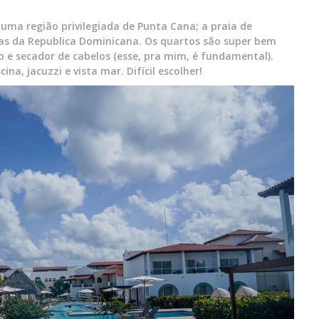
uma região privilegiada de Punta Cana; a praia de
tas da Republica Dominicana. Os quartos são super bem
e secador de cabelos (esse, pra mim, é fundamental).
na, jacuzzi e vista mar. Difícil escolher!