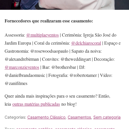
Fornecedores que realizaram esse casamento:
Assessoria:
@multiplaeventos
| Cerimônia: Igreja São José do
Jardim Europa | Coral da cerimônia:
@delchiarocoral
| Espaço e
Gastronomia: @rosewoodsaopaulo | Sapato da noiva:
@alexandrebirman | Convites: @theweddingart | Decoração:
@marconzieventos
| Bar: @brothersbar | DJ:
@danielbrandaomusic | Fotografia: @robertotamer | Vídeo:
@zanifilmes
Quer ainda mais inspirações para o seu casamento? Então,
leia
outras matérias publicadas
no blog!
Categorias:
Casamento Clássico
,
Casamentos
,
Sem categoria