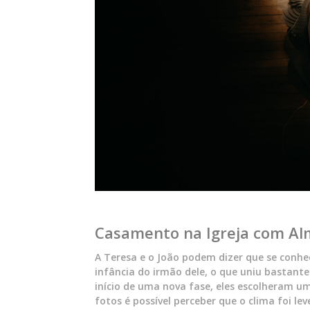
Casamento na Igreja com Alm
A Teresa e o João podem dizer que se conhec
infância do irmão dele, o que uniu bastante a
início de uma nova fase, eles escolheram u
fotos é possível perceber que o clima foi lev