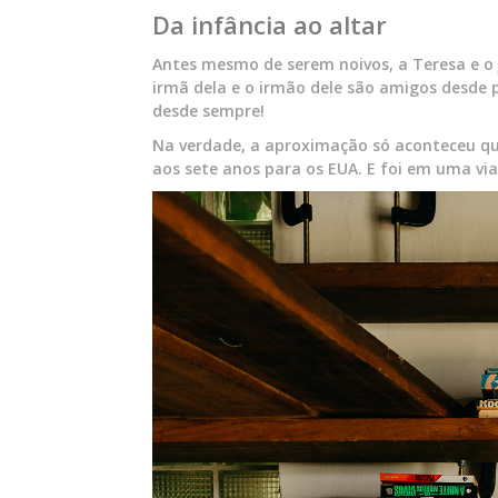
Da infância ao altar
Antes mesmo de serem noivos, a Teresa e o 
irmã dela e o irmão dele são amigos desde
desde sempre!
Na verdade, a aproximação só aconteceu q
aos sete anos para os EUA. E foi em uma via