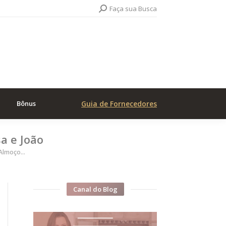
Search:
Faça sua Busca
Bônus
Guia de Fornecedores
a e João
 Almoço…
Canal do Blog