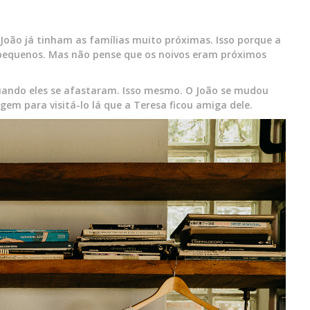
João já tinham as famílias muito próximas. Isso porque a
 pequenos. Mas não pense que os noivos eram próximos
uando eles se afastaram. Isso mesmo. O João se mudou
gem para visitá-lo lá que a Teresa ficou amiga dele.