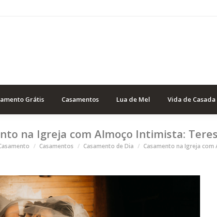
samento Grátis
Casamentos
Lua de Mel
Vida de Casada
to na Igreja com Almoço Intimista: Teres
á aqui
 Casamento
Casamentos
Casamento de Dia
Casamento na Igreja com