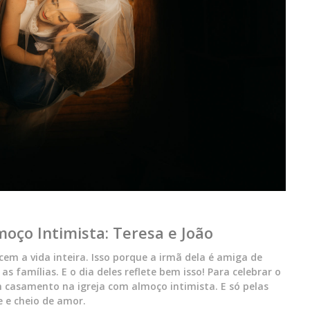
oço Intimista: Teresa e João
em a vida inteira. Isso porque a irmã dela é amiga de
s famílias. E o dia deles reflete bem isso! Para celebrar o
m casamento na igreja com almoço intimista. E só pelas
e e cheio de amor.