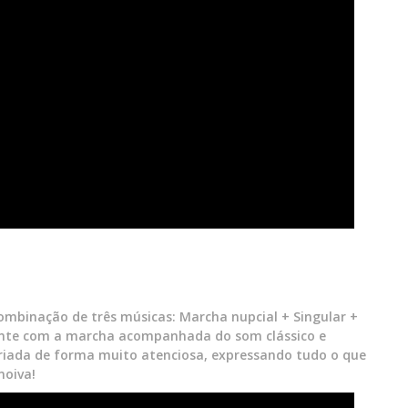
combinação de três músicas: Marcha nupcial + Singular +
ente com a marcha acompanhada do som clássico e
criada de forma muito atenciosa, expressando tudo o que
noiva!