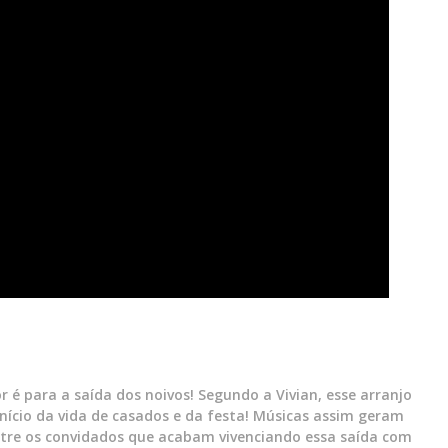
r é para a saída dos noivos! Segundo a Vivian, esse arranjo
nício da vida de casados e da festa! Músicas assim geram
tre os convidados que acabam vivenciando essa saída com