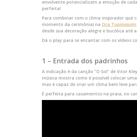
envolvente potencializam a emoção de cada l
perfeita!
Para combinar com o clima inspirador que 
momento da cerimônia) na
Oca Tupiniquim
desde sua decoração alegre e bucólica até a
Dá o play para se encantar com os vídeos c
1 – Entrada dos padrinhos
A indicação é da canção “O Sol” de Vitor Kle
música mostra como é possível colocar uma
mas é capaz de criar um clima bem leve pa
É perfeita para casamentos na praia, no ca