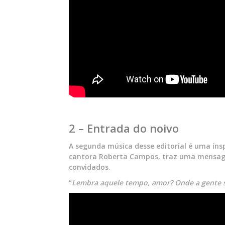
2 – Entrada do noivo
A segunda música desse editorial é uma insp
cantora Roberta Campos, traz uma mensage
convidados.
“
Lembra aquele tempo, amor? Onde a gente se