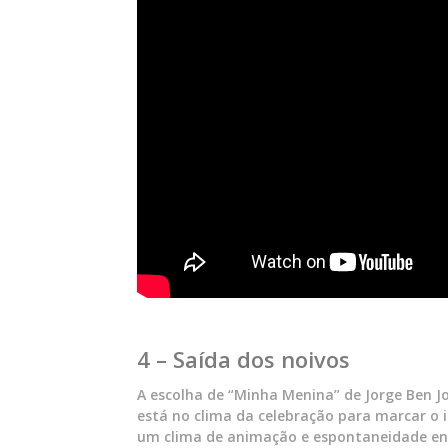
4 – Saída dos noivos
A escolha de “Minha Menina” de Jorge Ben Jo
está no clima da celebração para marcar o i
um clima de animação e espontaneidade en