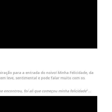
iração para a entrada do noivo! Minha Felicidade, da
m leve, sentimental e pode falar muito com os
 encontrou, foi ali que começou minha felicidade
“…