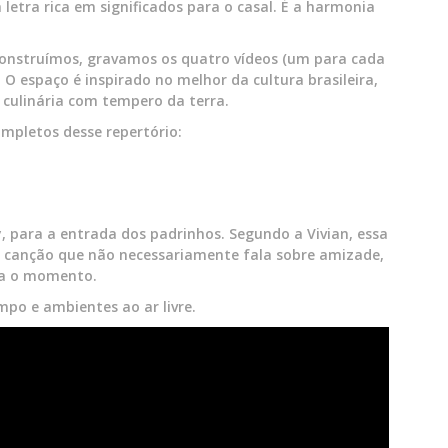
etra rica em significados para o casal. É a harmonia
construímos, gravamos os quatro vídeos (um para cada
. O espaço é inspirado no melhor da cultura brasileira,
 culinária com tempero da terra.
ompletos desse repertório:
y, para a entrada dos padrinhos. Segundo a Vivian, essa
 canção que não necessariamente fala sobre amizade,
ra o momento.
mpo e ambientes ao ar livre.