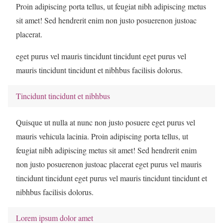
Proin adipiscing porta tellus, ut feugiat nibh adipiscing metus
sit amet! Sed hendrerit enim non justo posuerenon justoac
placerat.
eget purus vel mauris tincidunt tincidunt eget purus vel
mauris tincidunt tincidunt et nibhbus facilisis dolorus.
Tincidunt tincidunt et nibhbus
Quisque ut nulla at nunc non justo posuere eget purus vel
mauris vehicula lacinia. Proin adipiscing porta tellus, ut
feugiat nibh adipiscing metus sit amet! Sed hendrerit enim
non justo posuerenon justoac placerat eget purus vel mauris
tincidunt tincidunt eget purus vel mauris tincidunt tincidunt et
nibhbus facilisis dolorus.
Lorem ipsum dolor amet