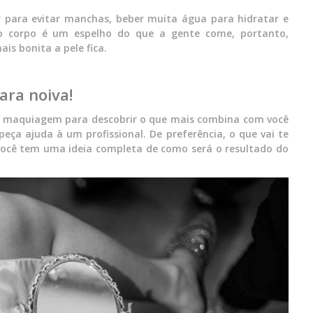
r para evitar manchas, beber muita água para hidratar e
o corpo é um espelho do que a gente come, portanto,
is bonita a pele fica.
ara noiva!
 de maquiagem para descobrir o que mais combina com você
ça ajuda à um profissional. De preferência, o que vai te
você tem uma ideia completa de como será o resultado do