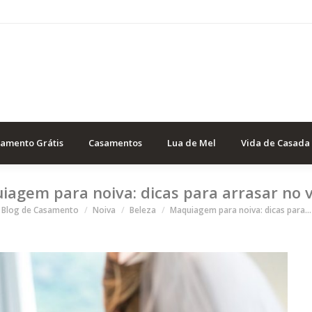
samento Grátis
Casamentos
Lua de Mel
Vida de Casada
agem para noiva: dicas para arrasar no v
ocê está aqui
Blog de Casamento
Noiva
Beleza
Maquiagem para noiva: dicas para…