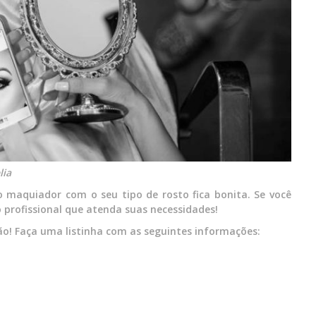
lia
o maquiador com o seu tipo de rosto fica bonita. Se você
 profissional que atenda suas necessidades!
o! Faça uma listinha com as seguintes informações: