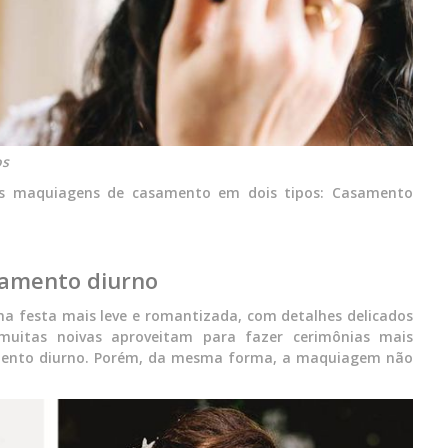
os
 as maquiagens de casamento em dois tipos: Casamento
samento diurno
a festa mais leve e romantizada, com detalhes delicados
muitas noivas aproveitam para fazer cerimônias mais
mento diurno. Porém, da mesma forma, a maquiagem não