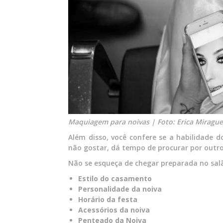
Maquiagem para noivas | Foto: Erica Mirague
Além disso, você confere se a habilidade d
não gostar, dá tempo de procurar por outro
Não se esqueça de chegar preparada no salã
Estilo do casamento
Personalidade da noiva
Horário da festa
Acessórios da noiva
Penteado da Noiva