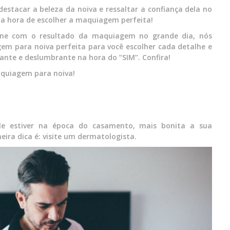
stacar a beleza da noiva e ressaltar a confiança dela no
 na hora de escolher a maquiagem perfeita!
one com o resultado da maquiagem no grande dia, nós
m para noiva perfeita para você escolher cada detalhe e
iante e deslumbrante na hora do “SIM”. Confira!
aquiagem para noiva!
le estiver na época do casamento, mais bonita a sua
eira dica é: visite um dermatologista.