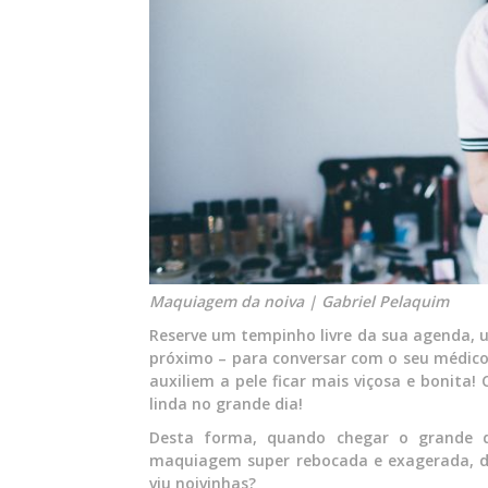
Maquiagem da noiva | Gabriel Pelaquim
Reserve um tempinho livre da sua agenda, u
próximo – para conversar com o seu médico
auxiliem a pele ficar mais viçosa e bonita!
linda no grande dia!
Desta forma, quando chegar o grande d
maquiagem super rebocada e exagerada, do 
viu noivinhas?