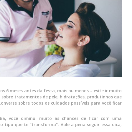
ns 6 meses antes da festa, mais ou menos – evite ir muito
 sobre tratamentos de pele, hidratações, produtinhos que
 Converse sobre todos os cuidados possíveis para você ficar
ia, você diminui muito as chances de ficar com uma
tipo que te “transforma”. Vale a pena seguir essa dica,