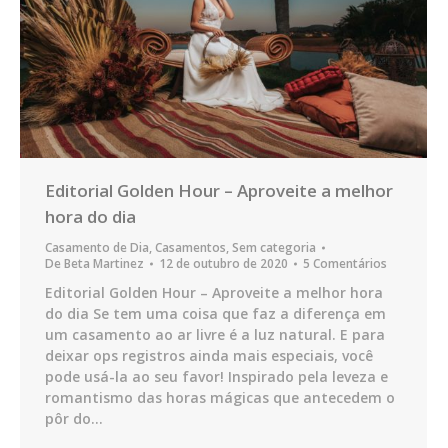
Editorial Golden Hour – Aproveite a melhor
hora do dia
Casamento de Dia
,
Casamentos
,
Sem categoria
De
Beta Martinez
12 de outubro de 2020
5 Comentários
Editorial Golden Hour – Aproveite a melhor hora
do dia Se tem uma coisa que faz a diferença em
um casamento ao ar livre é a luz natural. E para
deixar ops registros ainda mais especiais, você
pode usá-la ao seu favor! Inspirado pela leveza e
romantismo das horas mágicas que antecedem o
pôr do…