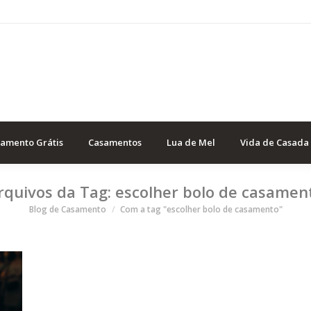
samento Grátis
Casamentos
Lua de Mel
Vida de Casada
rquivos da Tag:
escolher bolo de casamen
Você está aqui
Blog de Casamento
Com a tag "escolher bolo de casamento"