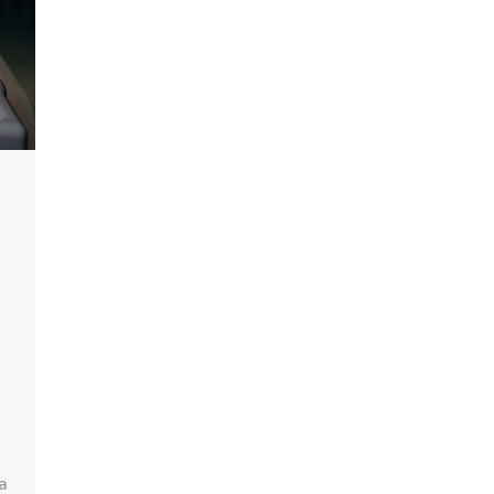
o
,
a