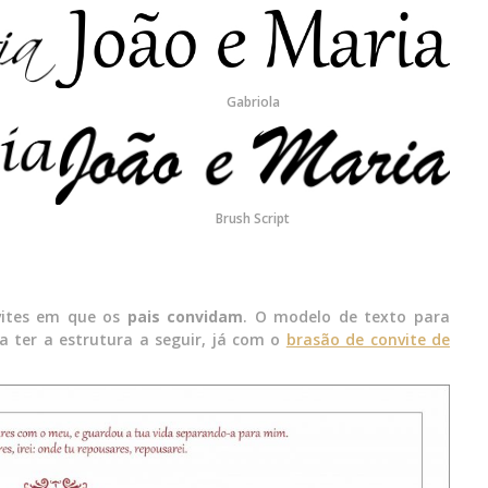
Gabriola
Brush Script
nvites em que os
pais convidam
. O modelo de texto para
a ter a estrutura a seguir, já com o
brasão de convite de