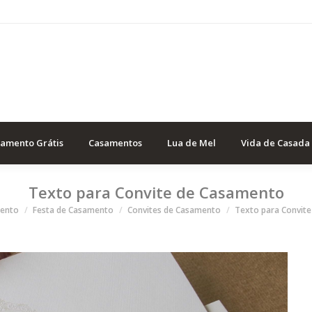
samento Grátis
Casamentos
Lua de Mel
Vida de Casada
Texto para Convite de Casamento
i
mento
Festa de Casamento
Convites de Casamento
Texto para Convit