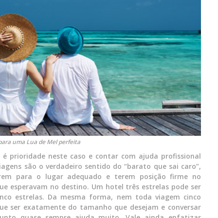
para uma Lua de Mel perfeita
r é prioridade neste caso e contar com ajuda profissional
agens são o verdadeiro sentido do “barato que sai caro”,
irem para o lugar adequado e terem posição firme no
e esperavam no destino. Um hotel três estrelas pode ser
inco estrelas. Da mesma forma, nem toda viagem cinco
m que ser exatamente do tamanho que desejam e conversar
unto quase sempre ajuda muito. Vale ainda enfatizar