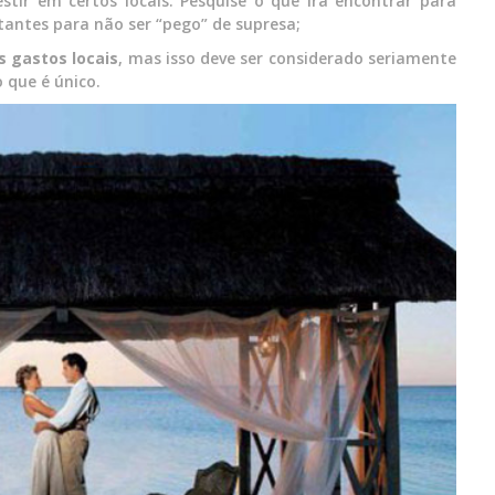
ir em certos locais. Pesquise o que irá encontrar para
tantes para não ser “pego” de supresa;
s gastos locais
, mas isso deve ser considerado seriamente
 que é único.