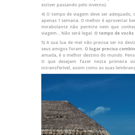
estiver passando pelo inverno);
4) O tempo de viagem deve ser adequado, o
apenas 1 semana. O melhor é aproveitar bem
mirabolante não permite nem que conhe
viagem… Não será legal.
O tempo de vocês d
5) A sua lua de mel não precisa ser no d
seus amigos foram.
O lugar precisa combin
amada, é o melhor destino do mundo. Pens
O que desejam fazer nesta primeira v
intransferível, assim como as suas lembran