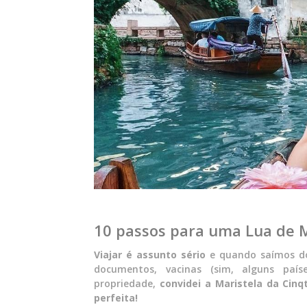
10 passos para uma Lua de M
Viajar é assunto sério
e quando saímos do
documentos, vacinas (sim, alguns país
propriedade,
convidei a Maristela da Cin
perfeita!