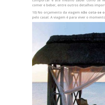
comportar e até mesmo saber como se vest
comer e beber, entre outros detalhes impor
10) No orçamento da viagem
não cota-se o
pelo casal. A viagem é para viver o momento