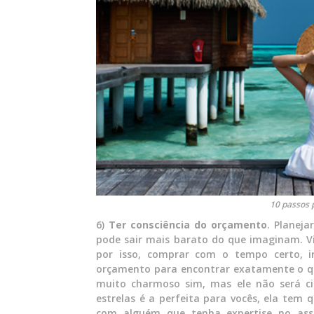
10 passos 
6)
Ter consciência do orçamento
. Planeja
pode sair mais barato do que imaginam. Vi
por isso, comprar com o tempo certo, 
orçamento para encontrar exatamente o qu
muito charmoso sim, mas ele não será c
estrelas é a perfeita para vocês, ela te
com alguém que tenha expertise no ass