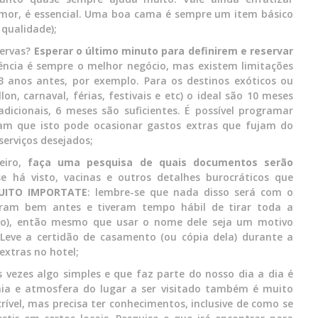
mor, é essencial. Uma boa cama é sempre um item básico
qualidade);
ervas?
Esperar o último minuto para definirem e reservar
ência é sempre o melhor negócio, mas existem limitações
3 anos antes, por exemplo. Para os destinos exóticos ou
on, carnaval, férias, festivais e etc) o ideal são 10 meses
dicionais, 6 meses são suficientes. É possível programar
m que isto pode ocasionar gastos extras que fujam do
erviços desejados;
eiro,
faça uma pesquisa de quais documentos serão
 há visto, vacinas e outros detalhes burocráticos que
UITO IMPORTATE
: lembre-se que nada disso será com o
ram bem antes e tiveram tempo hábil de tirar toda a
o), então mesmo que usar o nome dele seja um motivo
. Leve a certidão de casamento (ou cópia dela) durante a
extras no hotel;
 vezes algo simples e que faz parte do nosso dia a dia é
ia e atmosfera do lugar a ser visitado também é muito
rível, mas precisa ter conhecimentos, inclusive de como se