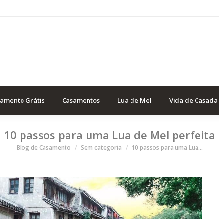
samento Grátis
Casamentos
Lua de Mel
Vida de Casada
10 passos para uma Lua de Mel perfeita
Você está aqui
Blog de Casamento
Sem categoria
10 passos para uma Lua…