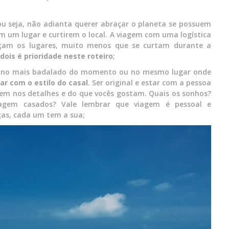
u seja, não adianta querer abraçar o planeta se possuem
 um lugar e curtirem o local. A viagem com uma logística
çam os lugares, muito menos que se curtam durante a
ois é prioridade neste roteiro
;
estino mais badalado do momento ou no mesmo lugar onde
ar com o estilo do casal
. Ser original e estar com a pessoa
em nos detalhes e do que vocês gostam. Quais os sonhos?
iagem casados? Vale lembrar que viagem é pessoal e
ças, cada um tem a sua;