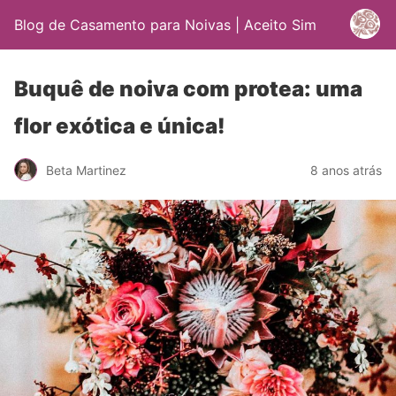
Blog de Casamento para Noivas | Aceito Sim
Buquê de noiva com protea: uma
flor exótica e única!
Beta Martinez
8 anos atrás