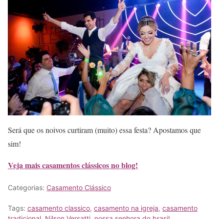
Será que os noivos curtiram (muito) essa festa? Apostamos que
sim!
Veja mais casamentos clássicos no blog!
Categorias:
Casamento Clássico
Tags:
casamento classico
,
casamento na igreja
,
casamento
tradicional
,
Nilson Versatti
,
nossa senhora do brasil