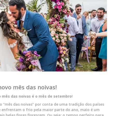
ovo mês das noivas!
 mês das noivas é o mês de
setembro
!
“mês das noivas” por conta de uma tradição dos países
e enfrentam o frio pela maior parte do ano, maio é um
 belas flores florescem. Ou seja: o tempo perfeito para