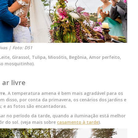
vas | Foto: D51
eite, Girassol, Tulipa, Miosótis, Begônia, Amor perfeito,
so mosquitinho).
ar livre
vre
. A temperatura amena é bem mais agradável para os
ém disso, por conta da primavera, os cenários dos jardins e
s; e as fotos são encantadoras.
casar no período da tarde, quando a iluminação está melhor
ôr do sol. (veja mais sobre
casamento à tarde
).