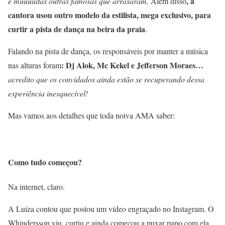
, a
e muuuuitas outras famosas que arrasaram.
Além disso
cantora usou outro modelo da estilista, mega exclusivo, para
curtir a pista de dança na beira da praia
.
Falando na pista de dança, os responsáveis por manter a música
: Dj Alok, Mc Kekel e Jefferson Moraes…
nas alturas foram
acredito que os convidados ainda estão se recuperando dessa
experiência inesquecível!
Mas vamos aos detalhes que toda noiva AMA saber:
Como tudo começou?
Na internet, claro.
A Luíza contou que postou um vídeo engraçado no Instagram. O
Whindersson viu, curtiu e ainda começou a puxar papo com ela