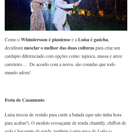
Whindersson é
piauiense
Luísa é gaúcha
Como o
e a
,
mesclar o melhor das duas culturas
decidiram
para criar um
cardápio diferenciado com opções como: tapioca, massa e arroz
carreteiro… De acordo com a noiva, são comidas que todo
mundo adora!
Festa de Casamento
Luísa trocou de vestido para curtir a balada (que não tinha hora
para acabar!). O modelo esvoaçante de renda chantilly, chiffon de
seda e hot pants de renda, também é uma peça de
Lethicia