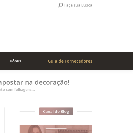
Search:
Faça sua Busca
Bônus
Guia de Fornecedores
apostar na decoração!
nto com folhagens:…
Canal do Blog