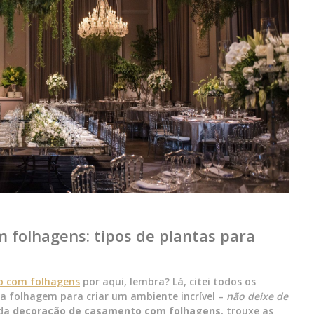
folhagens: tipos de plantas para
o com folhagens
por aqui, lembra? Lá, citei todos os
a folhagem para criar um ambiente incrível –
não deixe de
 da
decoração de casamento com folhagens
, trouxe as