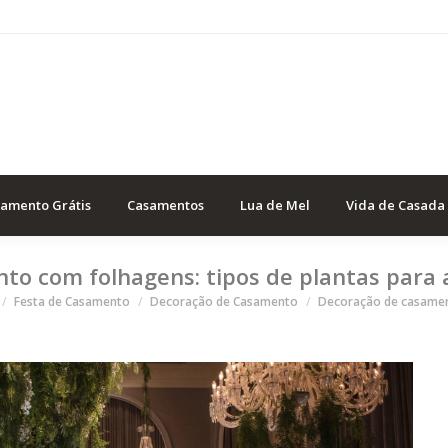
samento Grátis
Casamentos
Lua de Mel
Vida de Casada
to com folhagens: tipos de plantas para 
Festa de Casamento
Decoração de Casamento
Decoração de casame