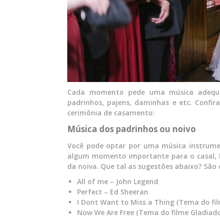
Cada momento pede uma música adequad
padrinhos, pajens, daminhas e etc. Confi
cerimônia de casamento:
Música dos padrinhos ou noivo
Você pode optar por uma música instrume
algum momento importante para o casal, 
da noiva. Que tal as sugestões abaixo? São
All of me – John Legend
Perfect – Ed Sheeran
I Dont Want to Miss a Thing (Tema do f
Now We Are Free (Tema do filme Gladiado