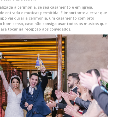
ealizada a cerimônia, se seu casamento é em igreja,
de entrada e musicas permitida. É importante alertar que
mpo vai durar a cerimonia, um casamento com oito
o bom senso, caso não consiga usar todas as musicas que
para tocar na recepção aos convidados.