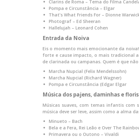
Clarins de Roma – Tema do Filma Candela
Pompa e Circunstância – Elgar
That’s What Friends For – Dionne Warwic
Photograf – Ed Sheeran
Hallelujah – Leonard Cohen
Entrada da Noiva
Eis o momento mais emocionante da noiva!
forte e cause impacto, o mais tradicional
de clarinada ou campanas. Quem é que não
Marcha Nupcial (Felix Mendelssohn)
Marcha Nupcial (Richard Wagner)
Pompa e Circunstância (Edgar Elgar
Música dos pajens, daminhas e flori
Músicas suaves, com temas infantis com s
música deve ser leve, assim como a alma das
Minueto – Bach
Bela e a Fera, Rei Leão e Over The Rainb
Primavera ou o Outono – Vivaldi