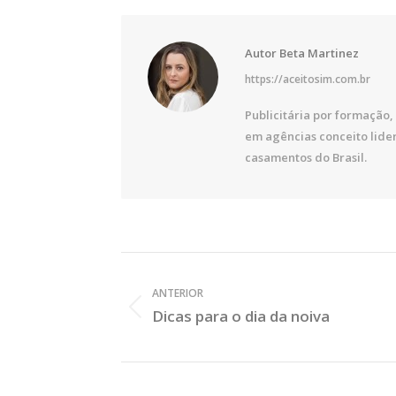
Autor
Beta Martinez
https://aceitosim.com.br
Publicitária por formação, 
em agências conceito lide
casamentos do Brasil.
Veja
os
ANTERIOR
Posts
Dicas para o dia da noiva
Post
Anterior: