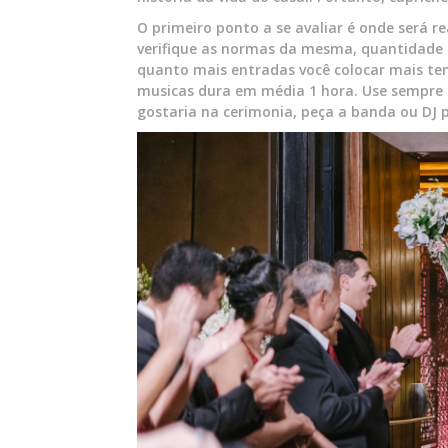
O primeiro ponto a se avaliar é onde será r
verifique as normas da mesma, quantidade 
quanto mais entradas você colocar mais te
musicas dura em média 1 hora. Use sempre 
gostaria na cerimonia, peça a banda ou DJ 