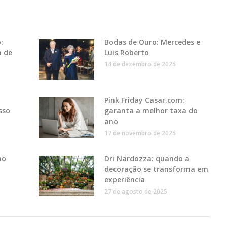
:
Bodas de Ouro: Mercedes e
m de
Luis Roberto
14 de dezembro de 2025
Pink Friday Casar.com:
sso
garanta a melhor taxa do
ano
17 de novembro de 2025
ao
Dri Nardozza: quando a
decoração se transforma em
experiência
27 de agosto de 2025