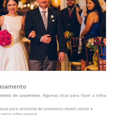
casamento
imônia de casamento
. Algumas dicas para fazer a trilha
úsicas para cerimônia de casamento devem contar a
 nessa trilha sonora!