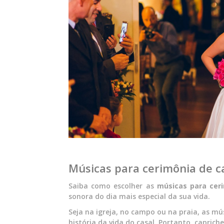
Músicas para cerimônia de 
Saiba como escolher as
músicas para cer
sonora do dia mais especial da sua vida.
Seja na igreja, no campo ou na praia, as m
história da vida do casal. Portanto, capriche