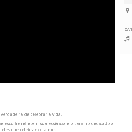
CA
verdadeira de celebrar a vida.
e escolhe refletem sua essência e o carinho dedicado a
ueles que celebram o amor.