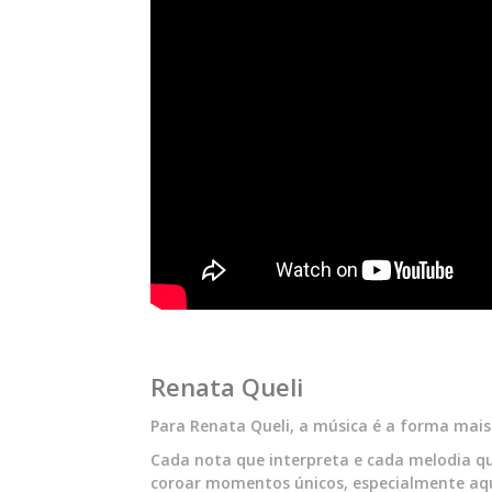
Renata Queli
Para Renata Queli, a música é a forma mais 
Cada nota que interpreta e cada melodia qu
coroar momentos únicos, especialmente aq