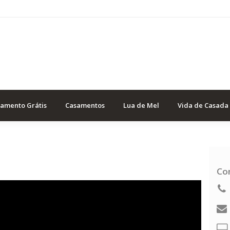
samento Grátis
Casamentos
Lua de Mel
Vida de Casada
Co