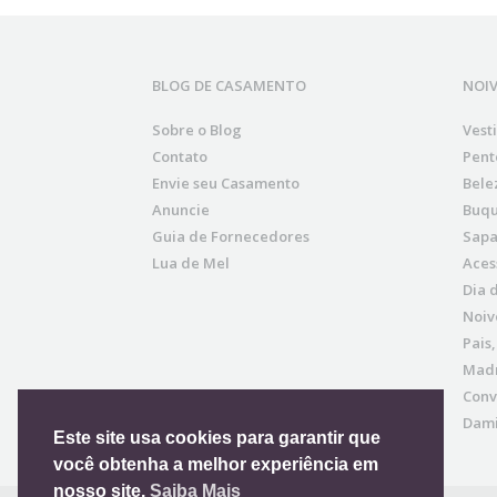
BLOG DE CASAMENTO
NOI
Sobre o Blog
Vest
Contato
Pent
Envie seu Casamento
Bele
Anuncie
Buqu
Guia de Fornecedores
Sapa
Lua de Mel
Aces
Dia 
Noiv
Pais
Madr
Conv
Dami
Este site usa cookies para garantir que
você obtenha a melhor experiência em
nosso site.
Saiba Mais