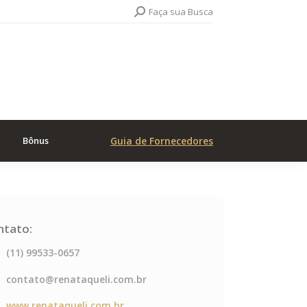
Search:
Faça sua Busca
Bônus
Guia de Fornecedores
ntato:
(11) 99533-0657
contato@renataqueli.com.br
www.renataqueli.com.br