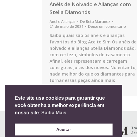
Anéis de Noivado e Alianças com
Stella Diamonds
Anel e Alianças
De
Beta Martinez
21 de maio de 2021
Deixe um comentário
Saiba quais são os anéis e alianças
favoritos do Blog Aceito Sim Os anéis de
noivado e alianças Stella Diamonds são,
com certeza, símbolos do casamento.
Afinal, eles representam e carregam
consigo as juras dos noivos. No entanto,
nada melhor do que os diamantes para
tornar essas peças ainda mais
significativas. A pedra que é…
Este site usa cookies para garantir que
você obtenha a melhor experiência em
nosso site.
Saiba Mais
Tod
Aceitar
Ace