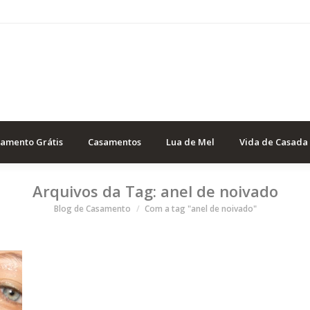
samento Grátis
Casamentos
Lua de Mel
Vida de Casada
Arquivos da Tag:
anel de noivado
Você está aqui
Blog de Casamento
Com a tag "anel de noivado"