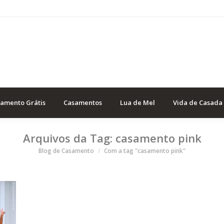
samento Grátis
Casamentos
Lua de Mel
Vida de Casada
Arquivos da Tag:
casamento pink
Você está aqui
Blog de Casamento
Com a tag "casamento pink"