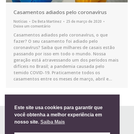
Casamentos adiados pelo coronavírus
Notícias
De
Beta Martinez
25 de março de 2020
Deixe um comentário
Casamentos adiados pelo coronavírus, o que
fazer? O seu casamento foi adiado pelo
coronavírus? Saiba que milhares de casais estão
passando por isso em todo o mundo. Nossa
geração está atravessando um dos períodos mais
difíceis no Brasil; a pandemia causada pelo
temido COVID-19. Praticamente todos os
casamentos entre os meses de março, abril e…
Este site usa cookies para garantir que
você obtenha a melhor experiência em
nosso site.
Saiba Mais