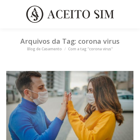
Arquivos da Tag:
corona virus
Você está aqui
Blog de Casamento
Com a tag "corona virus"