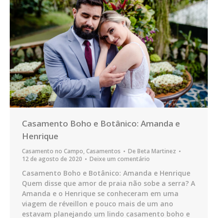
Casamento Boho e Botânico: Amanda e
Henrique
Casamento no Campo
,
Casamentos
De
Beta Martinez
12 de agosto de 2020
Deixe um comentário
Casamento Boho e Botânico: Amanda e Henrique
Quem disse que amor de praia não sobe a serra? A
Amanda e o Henrique se conheceram em uma
viagem de réveillon e pouco mais de um ano
estavam planejando um lindo casamento boho e