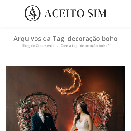
Arquivos da Tag:
decoração boho
Você está aqui
Blog de Casamento
Com a tag "decoração boho"