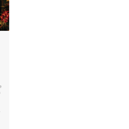
e
a
,