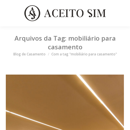
Arquivos da Tag:
mobiliário para
casamento
Você está aqui
Blog de Casamento
Com a tag "mobiliário para casamento"