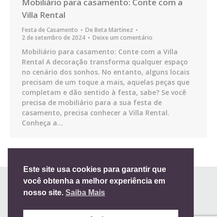
Mobiliário para casamento: Conte com a
Villa Rental
Festa de Casamento
De
Beta Martinez
2 de setembro de 2024
Deixe um comentário
Mobiliário para casamento: Conte com a Villa
Rental A decoração transforma qualquer espaço
no cenário dos sonhos. No entanto, alguns locais
precisam de um toque a mais, aquelas peças que
completam e dão sentido à festa, sabe? Se você
precisa de mobiliário para a sua festa de
casamento, precisa conhecer a Villa Rental.
Conheça a…
Este site usa cookies para garantir que
você obtenha a melhor experiência em
nosso site.
Saiba Mais