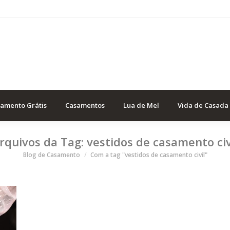
samento Grátis
Casamentos
Lua de Mel
Vida de Casada
rquivos da Tag:
vestidos de casamento civ
Você está aqui
Blog de Casamento
Com a tag "vestidos de casamento civil"