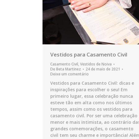
Vestidos para Casamento Civil
Casamento Civil
,
Vestidos de Noiva
De
Beta Martinez
24 de maio de 2021
Deixe um comentário
Vestidos para Casamento Civil: dicas e
inspirações para escolher o seu! Em
primeiro lugar, essa celebração nunca
esteve tão em alta como nos últimos
tempos, assim como os vestidos para
casamento civil. Por ser uma celebração
menor e mais intimista, ao contrário da
grandes comemorações, o casamento
civil tem seu charme e importância! Alé