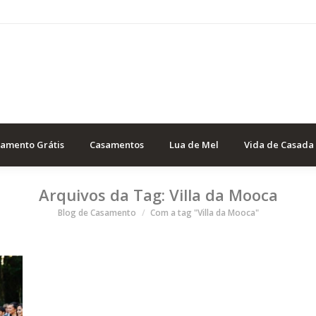
samento Grátis
Casamentos
Lua de Mel
Vida de Casada
Arquivos da Tag:
Villa da Mooca
Você está aqui
Blog de Casamento
Com a tag "Villa da Mooca"