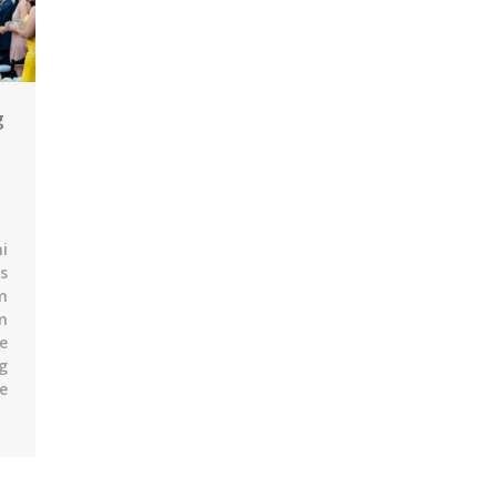
g
i
s
m
m
e
g
e