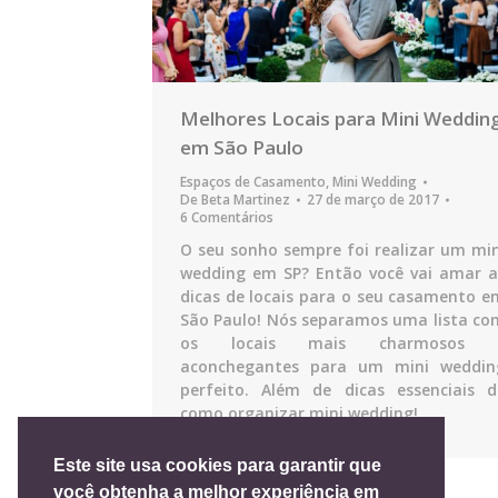
Melhores Locais para Mini Weddin
em São Paulo
Espaços de Casamento
,
Mini Wedding
De
Beta Martinez
27 de março de 2017
6 Comentários
O seu sonho sempre foi realizar um min
wedding em SP? Então você vai amar a
dicas de locais para o seu casamento e
São Paulo! Nós separamos uma lista co
os locais mais charmosos 
aconchegantes para um mini weddin
perfeito. Além de dicas essenciais d
como organizar mini wedding!
Este site usa cookies para garantir que
você obtenha a melhor experiência em