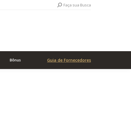
Search:
Faça sua Busca
Bônus
Guia de Fornecedores