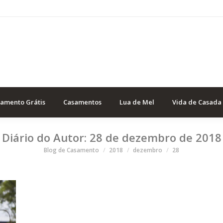
samento Grátis
Casamentos
Lua de Mel
Vida de Casada
Diário do Autor:
28 de dezembro de 2018
Você está aqui
Blog de Casamento
2018
dezembro
28