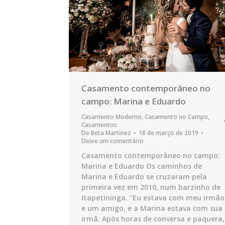
Casamento contemporâneo no
campo: Marina e Eduardo
Casamento Moderno
,
Casamento no Campo
,
Casamentos
De
Beta Martinez
18 de março de 2019
Deixe um comentário
Casamento contemporâneo no campo:
Marina e Eduardo Os caminhos de
Marina e Eduardo se cruzaram pela
primeira vez em 2010, num barzinho de
Itapetininga. “Eu estava com meu irmão
e um amigo, e a Marina estava com sua
irmã. Após horas de conversa e paquera,