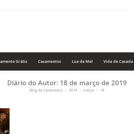
samento Grátis
Casamentos
Lua de Mel
Vida de Casada
Diário do Autor:
18 de março de 2019
Você está aqui
Blog de Casamento
2019
março
18