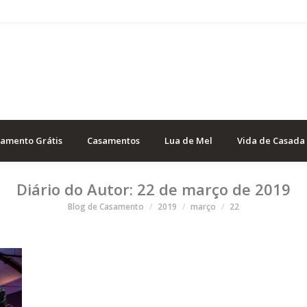
samento Grátis
Casamentos
Lua de Mel
Vida de Casada
Diário do Autor:
22 de março de 2019
Você está aqui
Blog de Casamento
2019
março
22