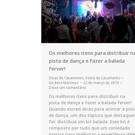
Os melhores itens para distribuir n
pista de dança e fazer a balada
ferver!
Dicas de Casamento
,
Festa de Casamento
De
Beta Martinez
22 de março de 2019
Deixe um comentário
Os melhores itens para distribuir na
pista de dança e fazer a balada ferver!
Quando escrevi dicas para animar a pist
de dança, um dos tópicos que destaquei
foi: distribua um kit balada. Esse kit é
composto por tudo que um convidado
precisa para melhorar a experiência dele